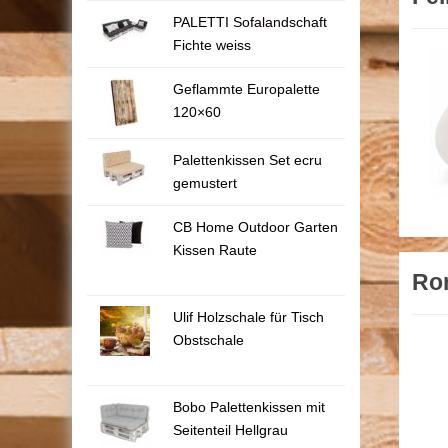
PALETTI Sofalandschaft
Fichte weiss
Geflammte Europalette
120×60
Palettenkissen Set ecru
gemustert
CB Home Outdoor Garten
Kissen Raute
Ro
Ulif Holzschale für Tisch
Obstschale
Bobo Palettenkissen mit
Seitenteil Hellgrau