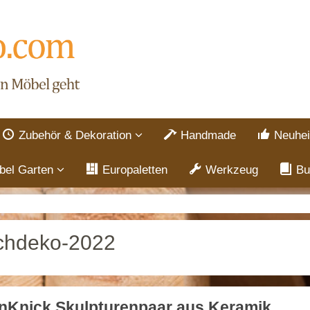
Zubehör & Dekoration
Handmade
Neuhei
bel Garten
Europaletten
Werkzeug
Bu
chdeko-2022
nKnick Skulpturenpaar aus Keramik