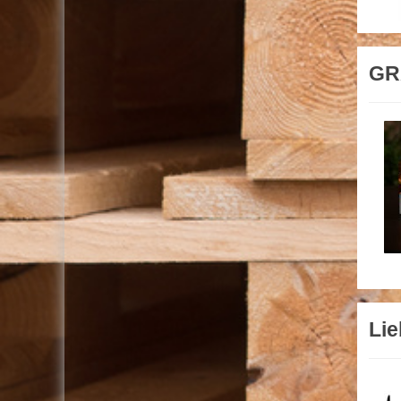
GR
Lie