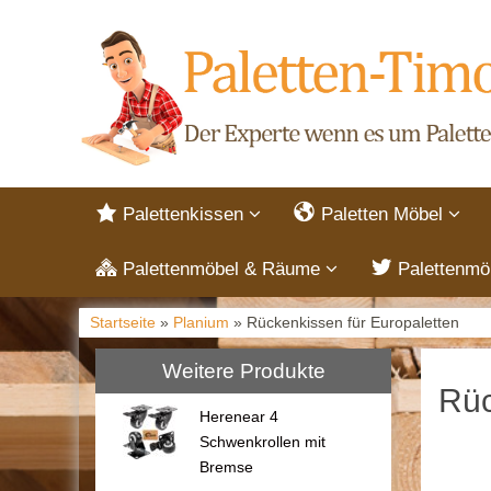
Palettenkissen
Paletten Möbel
Palettenmöbel & Räume
Palettenmö
Startseite
»
Planium
» Rückenkissen für Europaletten
Weitere Produkte
Rüc
Herenear 4
Schwenkrollen mit
Bremse