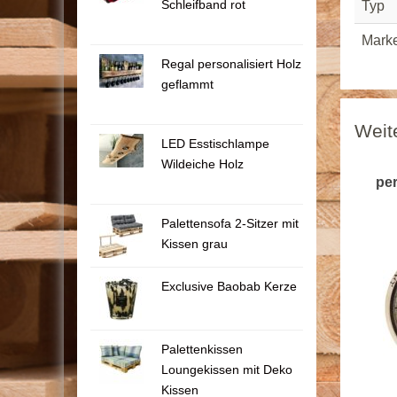
Schleifband rot
Typ
Mark
Regal personalisiert Holz
geflammt
Weit
LED Esstischlampe
Wildeiche Holz
per
Palettensofa 2-Sitzer mit
Kissen grau
Exclusive Baobab Kerze
Palettenkissen
Loungekissen mit Deko
Kissen