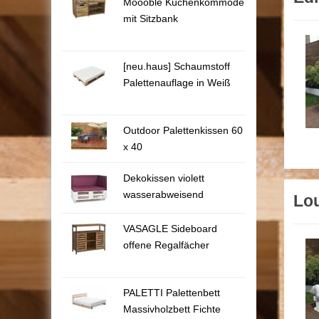
Moooble Küchenkommode
mit Sitzbank
[neu.haus] Schaumstoff
Palettenauflage in Weiß
Outdoor Palettenkissen 60
x 40
Dekokissen violett
wasserabweisend
Lo
VASAGLE Sideboard
offene Regalfächer
PALETTI Palettenbett
Massivholzbett Fichte