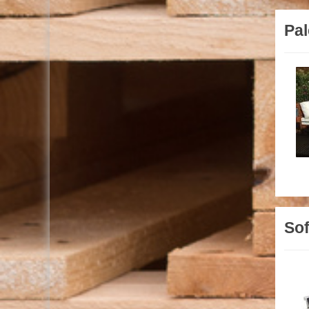
Pal
Sof