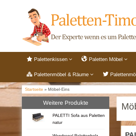
Palettenkissen
Paletten Möbel
Palettenmöbel & Räume
Palettenmö
Startseite
» Möbel-Eins
Weitere Produkte
Möb
PALETTI Sofa aus Paletten
natur
PAL
Wandregal Palettenholz