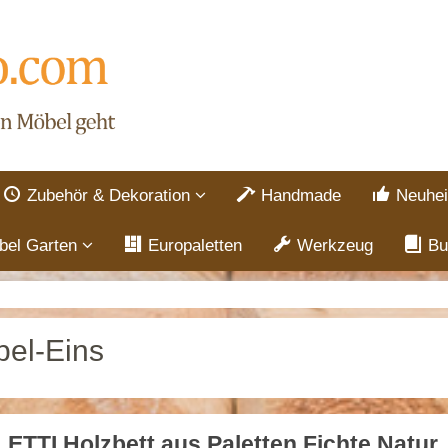
Zubehör & Dekoration
Handmade
Neuhei
bel Garten
Europaletten
Werkzeug
Bu
el-Eins
ETTI Holzbett aus Paletten Fichte Natur