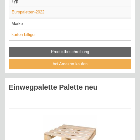
Typ
Europaletten-2022
Marke
karton-billiger
Produktbeschreibung
bei Amazon kaufen
Einwegpalette Palette neu