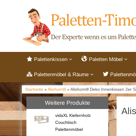
Palettenkissen
Paletten Möbel
Palettenmöbel & Räume
Palettenmö
Startseite
»
Alishomtll
» Alishomtll Deko Innenkissen 2er 
Weitere Produkte
Ali
vidaXL Kiefernholz
Couchtisch
Palettenmöbel