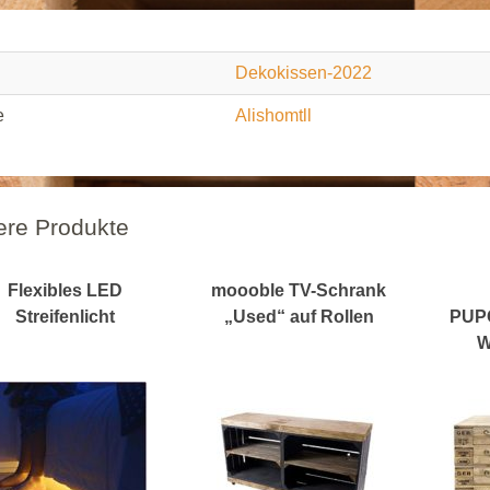
Dekokissen-2022
e
Alishomtll
ere Produkte
Flexibles LED
moooble TV-Schrank
Streifenlicht
„Used“ auf Rollen
PUP
W