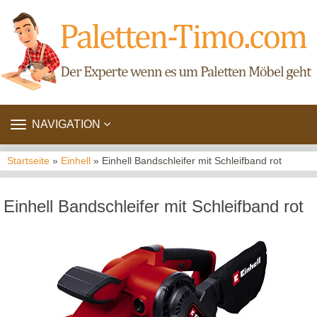
TOGGLE
NAVIGATION
NAVIGATION
Startseite
»
Einhell
» Einhell Bandschleifer mit Schleifband rot
Einhell Bandschleifer mit Schleifband rot