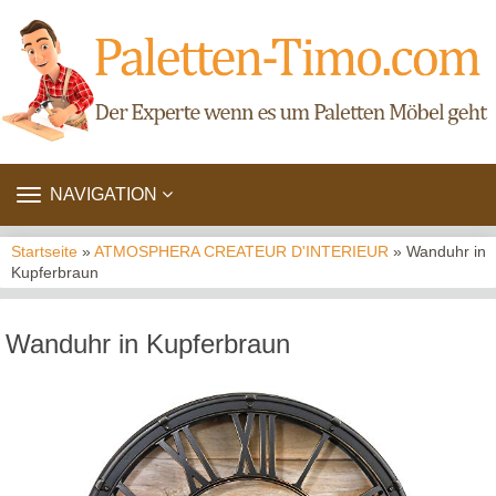
TOGGLE
NAVIGATION
NAVIGATION
Startseite
»
ATMOSPHERA CREATEUR D'INTERIEUR
» Wanduhr in
Kupferbraun
Wanduhr in Kupferbraun