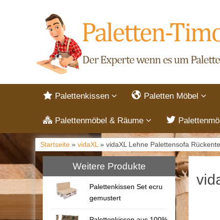
Palettenkissen
Paletten Möbel
Palettenmöbel & Räume
Palettenmö
Startseite
»
vidaXL
» vidaXL Lehne Palettensofa Rückentei
Weitere Produkte
vid
Palettenkissen Set ecru
gemustert
Palettenkissen aus 100%