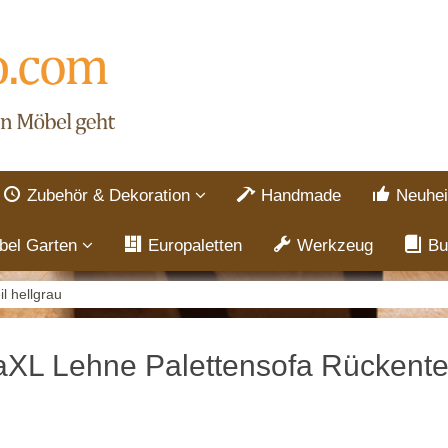
Zubehör & Dekoration
Handmade
Neuhei
bel Garten
Europaletten
Werkzeug
Bu
l hellgrau
aXL Lehne Palettensofa Rückentei