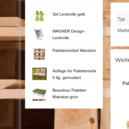
Set Lenkrolle gelb
Typ
Mark
WAGNER Design-
Lenkrolle
Palettenmöbel Wanduhr
Weit
Auflage für Palettensofa
5 tlg. gemustert
Pal
Beautissu Paletten
Matratze grün