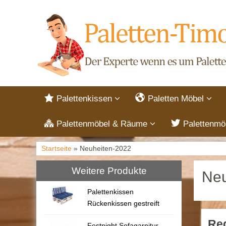
Palettenkissen
Paletten Möbel
Palettenmöbel & Räume
Palettenmö
Startseite
» Neuheiten-2022
Weitere Produkte
Neu
Palettenkissen
Rückenkissen gestreift
Reg
Festnight Sofagarnitur