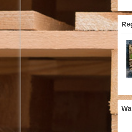
Reg
Wan