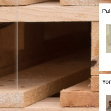
Pal
Yor