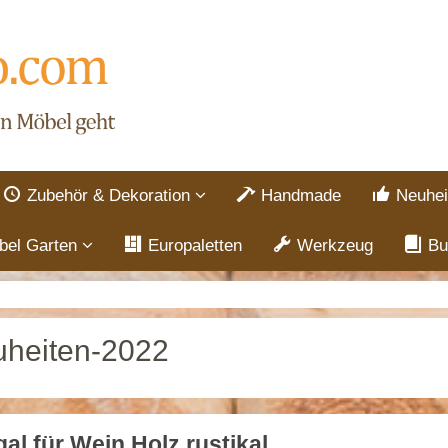
Zubehör & Dekoration
Handmade
Neuhei
bel Garten
Europaletten
Werkzeug
Bu
heiten-2022
al für Wein Holz rustikal