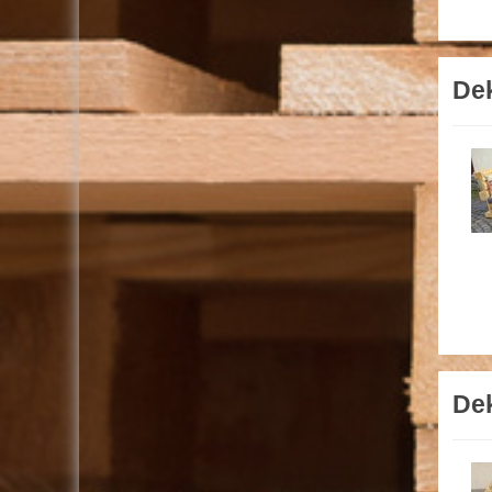
Dek
Dek