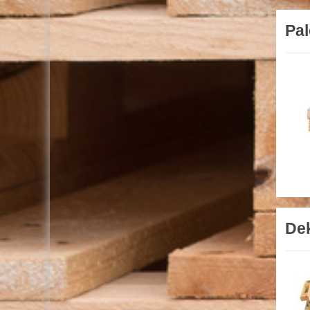
Pal
Dek