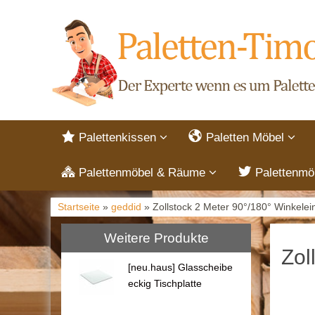
Palettenkissen
Paletten Möbel
Palettenmöbel & Räume
Palettenmö
Startseite
»
geddid
» Zollstock 2 Meter 90°/180° Winkelei
Weitere Produkte
Zol
[neu.haus] Glasscheibe
eckig Tischplatte