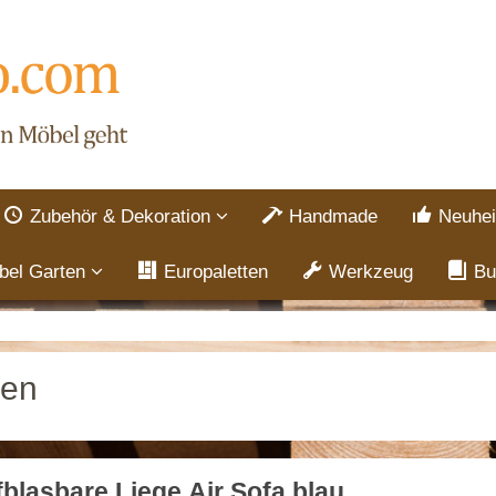
Zubehör & Dekoration
Handmade
Neuhei
bel Garten
Europaletten
Werkzeug
Bu
sen
blasbare Liege Air Sofa blau