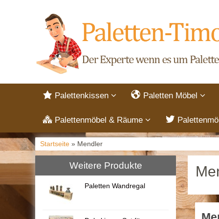
Palettenkissen
Paletten Möbel
Palettenmöbel & Räume
Palettenmö
Startseite
» Mendler
Weitere Produkte
Men
Paletten Wandregal
Me