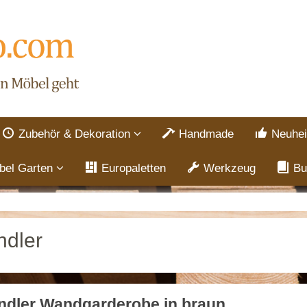
Zubehör & Dekoration
Handmade
Neuhei
bel Garten
Europaletten
Werkzeug
Bu
dler
ndler Wandgarderobe in braun