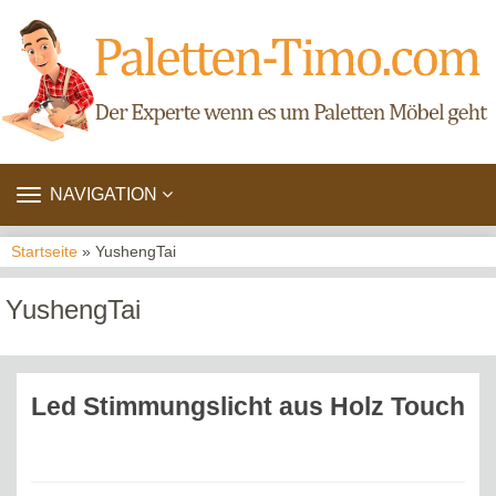
TOGGLE
NAVIGATION
NAVIGATION
Startseite
» YushengTai
YushengTai
Led Stimmungslicht aus Holz Touch