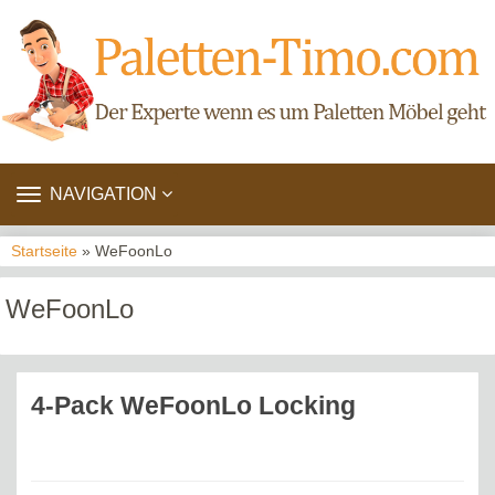
TOGGLE
NAVIGATION
NAVIGATION
Startseite
» WeFoonLo
WeFoonLo
4-Pack WeFoonLo Locking