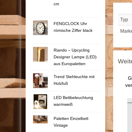
cm
Typ
FENGCLOCK Uhr
römische Ziffer black
Mark
Riando – Upcycling
Designer Lampe (LED)
Weit
aus Europaletten
Trend Stehleuchte mit
G
Holzfuß
ve
LED Bettbeleuchtung
warmweiß
Paletten Einzelbett
Vintage