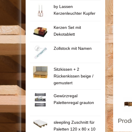
by Lassen
Kerzenleuchter Kupfer
Kerzen Set mit
Dekotablett
Zollstock mit Namen
Sitzkissen + 2
Rückenkissen beige /
gemustert
Gewürzregal
Palettenregal grauton
Prod
sleepling Zuschnitt für
Paletten 120 x 80 x 10