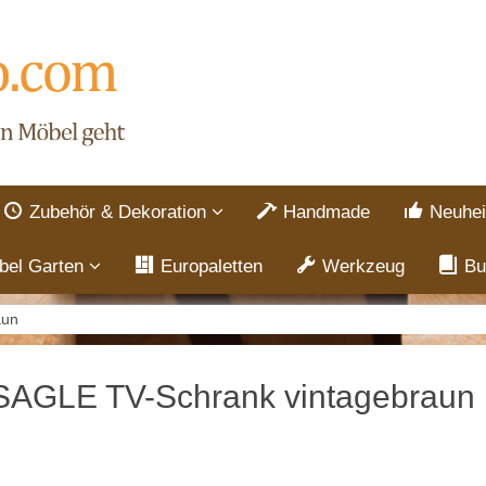
Zubehör & Dekoration
Handmade
Neuhei
bel Garten
Europaletten
Werkzeug
Bu
aun
AGLE TV-Schrank vintagebraun