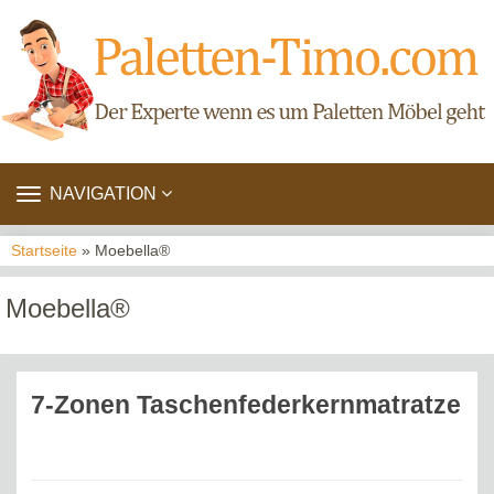
TOGGLE
NAVIGATION
NAVIGATION
Startseite
» Moebella®
Moebella®
7-Zonen Taschenfederkernmatratze