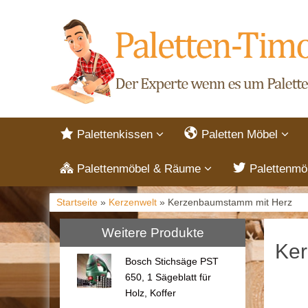
Palettenkissen
Paletten Möbel
Palettenmöbel & Räume
Palettenmö
Startseite
»
Kerzenwelt
» Kerzenbaumstamm mit Herz
Weitere Produkte
Ker
Bosch Stichsäge PST
650, 1 Sägeblatt für
Holz, Koffer