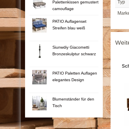
Typ
Palettenkissen gemustert
camouflage
Mark
PATIO Auflagenset
Streifen blau weiß
Weit
Siunwdiy Giacometti
Bronzeskulptur schwarz
Sch
PATIO Paletten Auflagen
elegantes Design
Blumenständer für den
Tisch