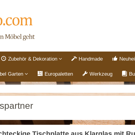
Zubehör & Dekoration
Handmade
Neuhei
bel Garten
Europaletten
Werkzeug
Bu
spartner
hteckige Tischplatte aus Klarglas mit 