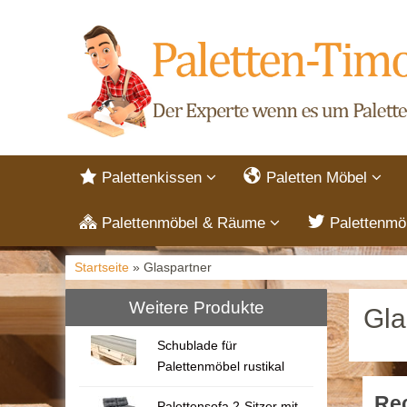
Palettenkissen
Paletten Möbel
Palettenmöbel & Räume
Palettenmö
Startseite
» Glaspartner
Weitere Produkte
Gla
Schublade für
Palettenmöbel rustikal
Rec
Palettensofa 2-Sitzer mit