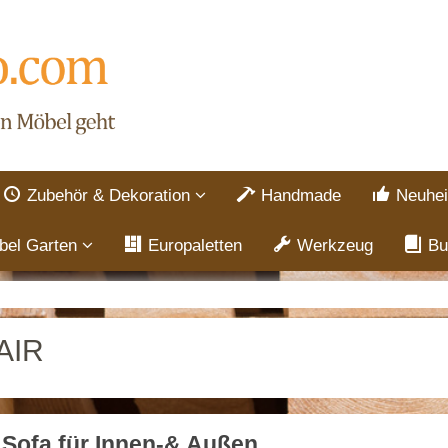
Zubehör & Dekoration
Handmade
Neuhei
bel Garten
Europaletten
Werkzeug
Bu
AIR
 Sofa für Innen-& Außen