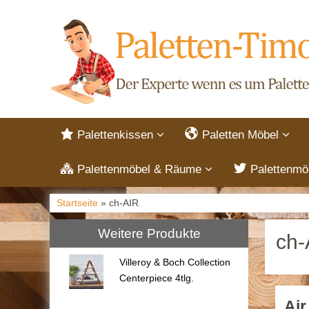
Palettenkissen
Paletten Möbel
Palettenmöbel & Räume
Palettenmö
Startseite
» ch-AIR
Weitere Produkte
ch-
Villeroy & Boch Collection
Centerpiece 4tlg.
Air