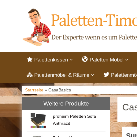
Palettenkissen
Paletten Möbel
Palettenmöbel & Räume
Palettenmö
Startseite
» CasaBasics
Weitere Produkte
Cas
proheim Paletten Sofa
Anthrazit
Sun