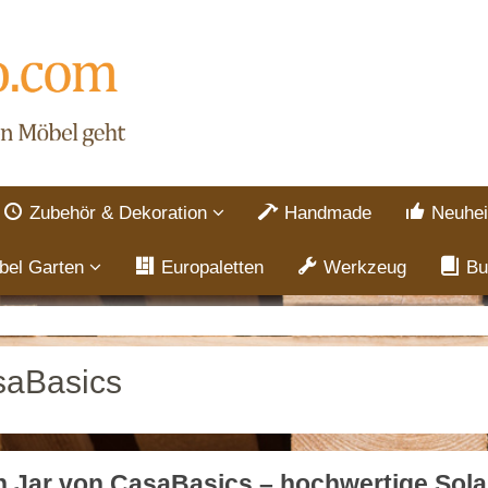
Zubehör & Dekoration
Handmade
Neuhei
bel Garten
Europaletten
Werkzeug
Bu
aBasics
 Jar von CasaBasics – hochwertige Sola