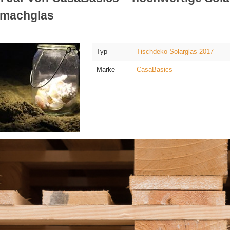
nmachglas
Typ
Tischdeko-Solarglas-2017
Marke
CasaBasics