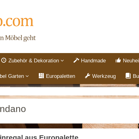
Zubehör & Dekoration
Handmade
Neuhei
bel Garten
Europaletten
Werkzeug
Bu
andano
nregal aus Europalette