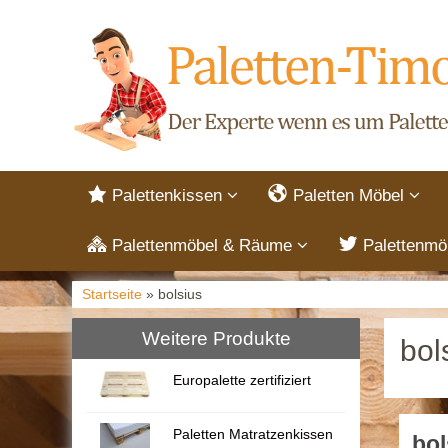
Palettenkissen
Paletten Möbel
Palettenmöbel & Räume
Palettenmö
Startseite
» bolsius
Weitere Produkte
bol
Europalette zertifiziert
Paletten Matratzenkissen
bol