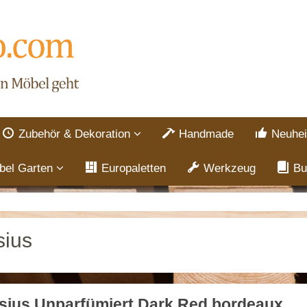
Zubehör & Dekoration
Handmade
Neuhei
bel Garten
Europaletten
Werkzeug
Bu
sius
sius Unparfümiert Dark Red bordeaux