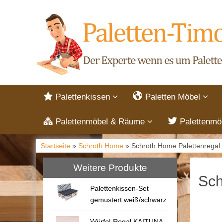
Palettenkissen
Paletten Möbel
Palettenmöbel & Räume
Palettenmö
Startseite
»
Schroth Home
» Schroth Home Palettenregal 
Weitere Produkte
Sch
Palettenkissen-Set
gemustert weiß/schwarz
Würfel-Regal KAITUNA