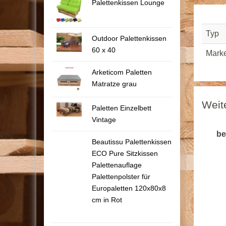
Palettenkissen Lounge
Typ
Outdoor Palettenkissen
60 x 40
Mark
Arketicom Paletten
Matratze grau
Weit
Paletten Einzelbett
Vintage
be
Beautissu Palettenkissen
ECO Pure Sitzkissen
Palettenauflage
Palettenpolster für
Europaletten 120x80x8
cm in Rot