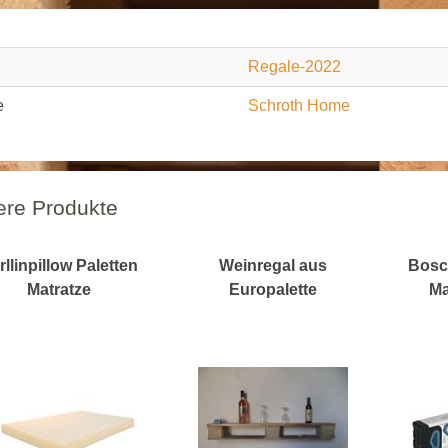
Regale-2022
e
Schroth Home
ere Produkte
rllinpillow Paletten
Weinregal aus
Bosc
Matratze
Europalette
Ma