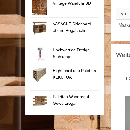
Vintage Wanduhr 3D
Typ
VASAGLE Sideboard
Mark
offene Regalfächer
Hochwertige Design
Weit
Stehlampe
Highboard aus Paletten
KEKUPUA
L
Paletten Wandregal –
Gewürzregal