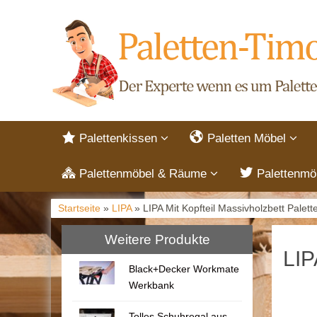
Palettenkissen
Paletten Möbel
Palettenmöbel & Räume
Palettenmö
Startseite
»
LIPA
» LIPA Mit Kopfteil Massivholzbett Palett
Weitere Produkte
LIP
Black+Decker Workmate
Werkbank
Tolles Schuhregal aus