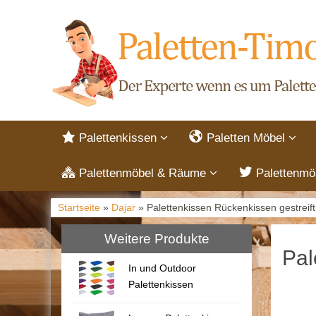
Palettenkissen
Paletten Möbel
Palettenmöbel & Räume
Palettenmö
Startseite
»
Dajar
» Palettenkissen Rückenkissen gestreift
Weitere Produkte
Pal
In und Outdoor
Palettenkissen