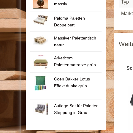
Typ
massiv
Mark
Paloma Paletten
Doppelbett
Massiver Palettentisch
Weit
natur
Arketicom
Palettenmatratze grün
Sc
Coen Bakker Lotus
Effekt dunkelgrün
Auflage Set für Paletten
Steppung in Grau