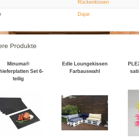
Rückenkissen
e
Dajar
ere Produkte
Minuma®
Edle Loungekissen
PLEX
hieferplatten Set 6-
Farbauswahl
sati
teilig