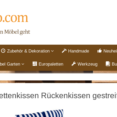
Zubehör & Dekoration
Handmade
Neuhei
bel Garten
Europaletten
Werkzeug
Bu
ettenkissen Rückenkissen gestreif